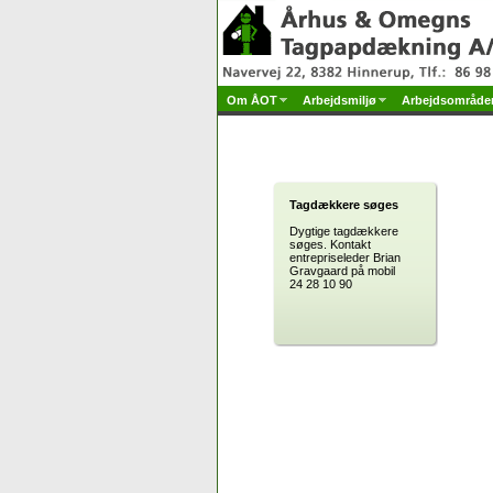
Om ÅOT
Arbejdsmiljø
Arbejdsområd
Tagdækkere søges
Dygtige tagdækkere
søges. Kontakt
entrepriseleder Brian
Gravgaard på mobil
24 28 10 90