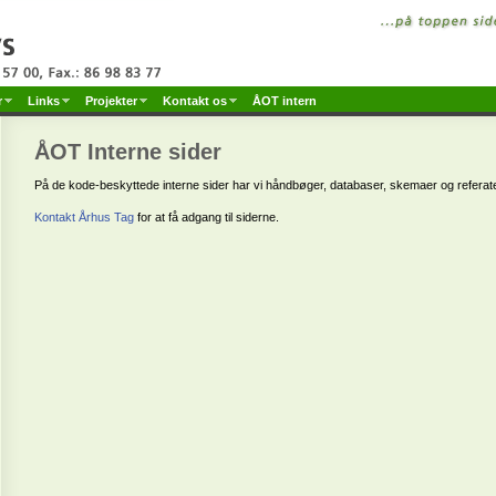
er
Links
Projekter
Kontakt os
ÅOT intern
ÅOT Interne sider
På de kode-beskyttede interne sider har vi håndbøger, databaser, skemaer og referate
Kontakt Århus Tag
for at få adgang til siderne.