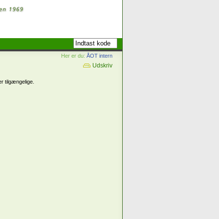
Her er du:
ÅOT intern
Udskriv
r tilgængelige.