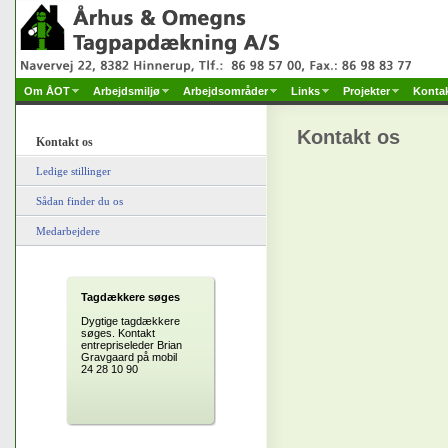
Om ÅOT
Arbejdsmiljø
Arbejdsområder
Links
Projekter
Konta
Kontakt os
Kontakt os
Ledige stillinger
Sådan finder du os
Medarbejdere
Tagdækkere søges
Dygtige tagdækkere
søges. Kontakt
entrepriseleder Brian
Gravgaard på mobil
24 28 10 90