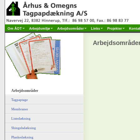
Om ÅOT
Arbejdsmiljø
Arbejdsområder
Links
Projekter
Konta
Arbejdsområde
Arbejdsområder
Tagpaptage
Membraner
Listedækning
Shingelsdækning
Plankedækning